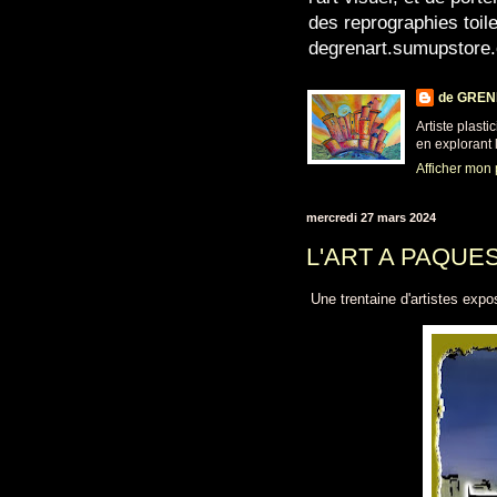
des reprographies toil
degrenart.sumupstore
de GRENI
Artiste plasti
en explorant l
Afficher mon 
mercredi 27 mars 2024
L'ART A PAQUE
Une trentaine d'artistes expo