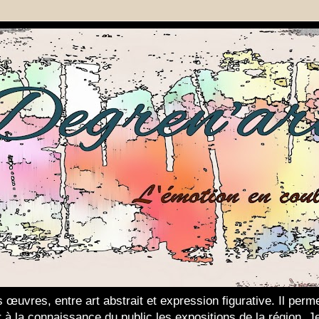
 œuvres, entre art abstrait et expression figurative. Il per
ter à la connaissance du public les expositions de la région. 