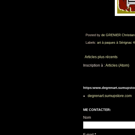
Posted by
de GRENIER Christian
Labels:
art à paques à Sérignac 
Articles plus récents
Inscription à :
Articles (Atom)
https:www.degrenart.sumupsto
degrenart.sumupstore.com
ME CONTACTER:
Nom
E-mail
*