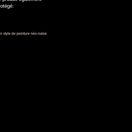
rotégé:
 un style de peinture néo-naïve