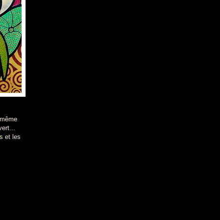
e même
ge, vert...
ts
et les