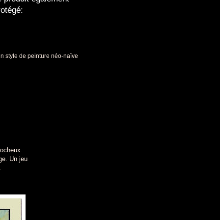
rotégé:
 un style de peinture néo-naïve
rocheux.
ge. Un jeu
.