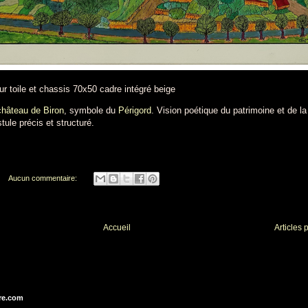
r toile et chassis 70x50 cadre intégré beige
château de Biron
, symbole du
Périgord
. Vision poétique du patrimoine et de la
ule précis et structuré.
Aucun commentaire:
Accueil
Articles 
re.com