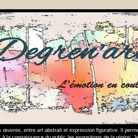
 œuvres, entre art abstrait et expression figurative. Il per
ter à la connaissance du public les expositions de la région. 